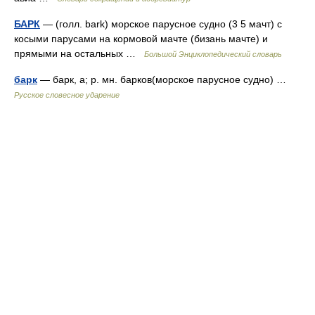
БАРК
— (голл. bark) морское парусное судно (3 5 мачт) с
косыми парусами на кормовой мачте (бизань мачте) и
прямыми на остальных …
Большой Энциклопедический словарь
барк
— барк, а; р. мн. барков(морское парусное судно) …
Русское словесное ударение