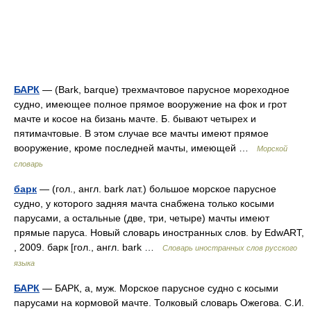
БАРК
— (Bark, barque) трехмачтовое парусное мореходное
судно, имеющее полное прямое вооружение на фок и грот
мачте и косое на бизань мачте. Б. бывают четырех и
пятимачтовые. В этом случае все мачты имеют прямое
вооружение, кроме последней мачты, имеющей …
Морской
словарь
барк
— (гол., англ. bark лат.) большое морское парусное
судно, у которого задняя мачта снабжена только косыми
парусами, а остальные (две, три, четыре) мачты имеют
прямые паруса. Новый словарь иностранных слов. by EdwART,
, 2009. барк [гол., англ. bark …
Словарь иностранных слов русского
языка
БАРК
— БАРК, а, муж. Морское парусное судно с косыми
парусами на кормовой мачте. Толковый словарь Ожегова. С.И.