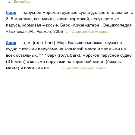
…
Википедия
барк
— парусное морское грузовое судно дальнего плавания с
3–5 мачтами; все мачты, кроме кормовой, несут прямые
паруса, кормовая – косые. Барк «Крузенштерн» Энциклопедия
«Техника». М.: Росмэн. 2006 …
Энциклопедия техники
барк
— а; м. [голл. bark]. Мор. Большое морское грузовое
судно с косыми парусами на кормовой мачте и прямыми на
всех остальных. * * * барк (голл. bark), морское парусное судно
(3 5 мачт) с косыми парусами на кормовой мачте (бизань
мачте) и прямыми на… …
Энциклопедический словарь