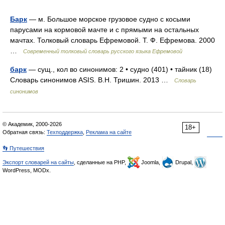
Барк
— м. Большое морское грузовое судно с косыми
парусами на кормовой мачте и с прямыми на остальных
мачтах. Толковый словарь Ефремовой. Т. Ф. Ефремова. 2000
…
Современный толковый словарь русского языка Ефремовой
барк
— сущ., кол во синонимов: 2 • судно (401) • тайник (18)
Словарь синонимов ASIS. В.Н. Тришин. 2013 …
Словарь
синонимов
© Академик, 2000-2026
18+
Обратная связь:
Техподдержка
,
Реклама на сайте
👣 Путешествия
Экспорт словарей на сайты
, сделанные на PHP,
Joomla,
Drupal,
WordPress, MODx.