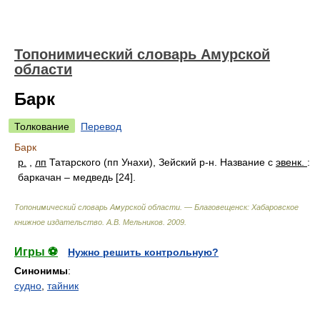
Топонимический словарь Амурской
области
Барк
Толкование
Перевод
Барк
р.
,
лп
Татарского (пп Унахи), Зейский р-н. Название с
эвенк.
:
баркачан – медведь [24].
Топонимический словарь Амурской области. — Благовещенск: Хабаровское
книжное издательство
.
А.В. Мельников
.
2009
.
Игры ⚽
Нужно решить контрольную?
Синонимы
:
судно
,
тайник